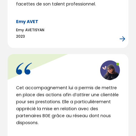
facettes de son talent professionnel.
Notre
accompagnement
Emy AVET
Emy AVETISYAN
Nos solutions
2023
d’accompagnement
Nos outils
numériques
Nos formations
Cet accompagnement lui a permis de mettre
en place des actions afin d’attirer une clientèle
pour ses prestations. Elle a particulièrement
Rencontrer
nos entrepreneurs
apprécié la mise en relation avec des
partenaires BGE grâce au réseau dont nous
Actus & agenda
disposons.