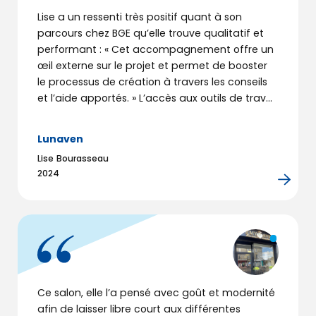
Lise a un ressenti très positif quant à son
parcours chez BGE qu’elle trouve qualitatif et
performant : « Cet accompagnement offre un
œil externe sur le projet et permet de booster
le processus de création à travers les conseils
et l’aide apportés. » L’accès aux outils de travail
concret est un plus tout comme les rencontres
et mises en relations avec d’autres
Lunaven
entrepreneurs.
Lise Bourasseau
2024
Formulaire de contact
Ce salon, elle l’a pensé avec goût et modernité
Découvrir
BGE
afin de laisser libre court aux différentes