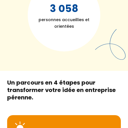
3 058
personnes accueillies et
Formulaire de contact
orientées
Découvrir
BGE
Notre
accompagnement
Nos solutions
Un parcours en 4 étapes pour
d’accompagnement
transformer votre
idée en entreprise
pérenne.
Nos outils
numériques