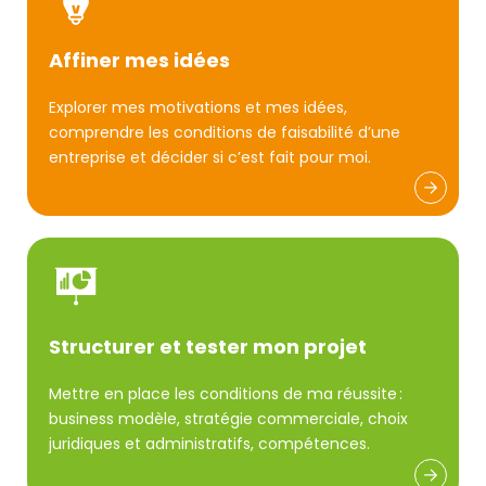
Nos formations
Affiner mes idées
Rencontrer
nos entrepreneurs
Explorer mes motivations et mes idées,
comprendre les conditions de faisabilité d’une
Actus & agenda
entreprise et décider si c’est fait pour moi.
MON BUREAU VIRTUEL
OÙ NOUS RENCONTRER
Structurer et tester mon projet
Mettre en place les conditions de ma réussite :
business modèle, stratégie commerciale, choix
juridiques et administratifs, compétences.