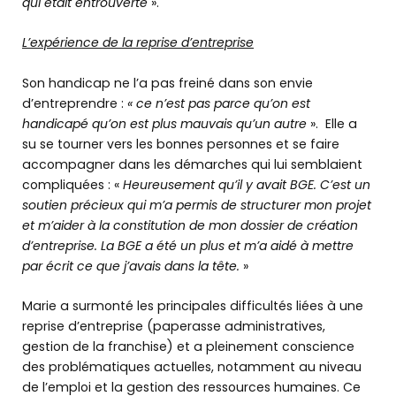
qui était entrouverte
».
L’expérience de la reprise d’entreprise
Nos solutions
d’accompagnement
Son handicap ne l’a pas freiné dans son envie
d’entreprendre :
« ce n’est pas parce qu’on est
Nos outils
handicapé qu’on est plus mauvais qu’un autre
». Elle a
numériques
su se tourner vers les bonnes personnes et se faire
accompagner dans les démarches qui lui semblaient
compliquées : «
Heureusement qu’il y avait BGE. C’est un
Nos formations
soutien précieux qui m’a permis de structurer mon projet
et m’aider à la constitution de mon dossier de création
d’entreprise. La BGE a été un plus et m’a aidé à mettre
Rencontrer
nos entrepreneurs
par écrit ce que j’avais dans la tête.
»
Actus & agenda
Marie a surmonté les principales difficultés liées à une
reprise d’entreprise (paperasse administratives,
gestion de la franchise) et a pleinement conscience
des problématiques actuelles, notamment au niveau
MON BUREAU VIRTUEL
de l’emploi et la gestion des ressources humaines. Ce