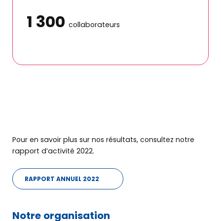
1 300
Notre
accompagnement
collaborateurs
Nos solutions
d’accompagnement
Nos outils
numériques
Nos formations
Pour en savoir plus sur nos résultats, consultez notre
rapport d’activité 2022.
Rencontrer
nos entrepreneurs
RAPPORT ANNUEL 2022
Actus & agenda
Notre organisation